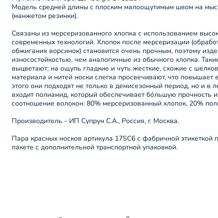
Модель средней длины с плоским малоощутимым швом на мыск
(манжетом резинки).
Связаны из мерсеризованного хлопка с использованием высо
современных технологий. Хлопок после мерсеризации (обрабо
обжигания ворсинок) становится очень прочным, поэтому изд
износостойкостью, чем аналогичные из обычного хлопка. Таки
выцветают; на ощупь гладкие и чуть жесткие, схожие с шелков
материала и нитей носки слегка просвечивают, что повышает 
этого они подходят не только в демисезонный период, но и в 
входит полиамид, который обеспечивает бóльшую прочность 
соотношение волокон: 80% мерсеризованный хлопок, 20% пол
Производитель - ИП Супрун С.А., Россия, г. Москва.
Пара красных носков артикула 17SC6 с фабричной этикеткой 
пакете с дополнительной транспортной упаковкой.