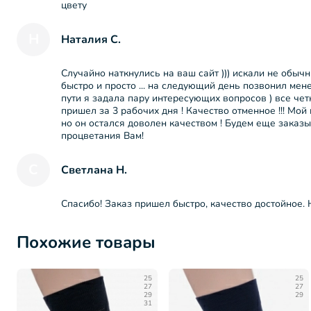
цвету
Н
Наталия С.
Случайно наткнулись на ваш сайт ))) искали не обыч
быстро и просто ... на следующий день позвонил мен
пути я задала пару интересующих вопросов ) все четк
пришел за 3 рабочих дня ! Качество отменное !!! Мо
но он остался доволен качеством ! Будем еще заказыв
процветания Вам!
С
Светлана Н.
Спасибо! Заказ пришел быстро, качество достойное.
Похожие товары
25
25
27
27
29
29
31