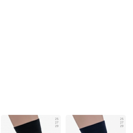
25
25
27
27
29
29