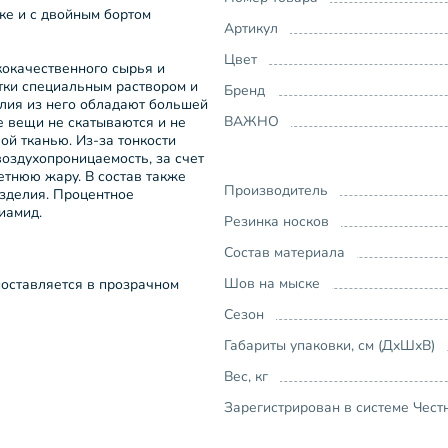
е и с двойным бортом
Артикул
Цвет
кокачественного сырья и
тки специальным раствором и
Бренд
елия из него обладают большей
ВАЖНО
е вещи не скатываются и не
ой тканью. Из-за тонкости
воздухопроницаемость, за счет
летнюю жару. В состав также
Производитель
изделия. Процентное
иамид.
Резинка носков
Состав материала
Шов на мыске
поставляется в прозрачном
Сезон
Габариты упаковки, см (ДхШхВ)
Вес, кг
Зарегистрирован в системе Чест