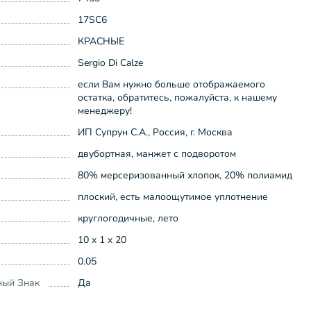
17SC6
КРАСНЫЕ
Sergio Di Calze
если Вам нужно больше отображаемого
остатка, обратитесь, пожалуйста, к нашему
менеджеру!
ИП Супрун С.А., Россия, г. Москва
двубортная, манжет с подворотом
80% мерсеризованный хлопок, 20% полиамид
плоский, есть малоощутимое уплотнение
круглогодичные, лето
10 x 1 x 20
0.05
ный Знак
Да