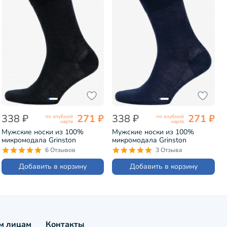
338 ₽
271 ₽
338 ₽
271 ₽
по клубной
по клубной
карте
карте
Мужские носки из 100%
Мужские носки из 100%
микромодала Grinston
микромодала Grinston
ЧЕРНЫЕ (15D7)
ТЕМНО-СИНИЕ (15D7)
6 Отзывов
3 Отзыва
Добавить в корзину
Добавить в корзину
м лицам
Контакты