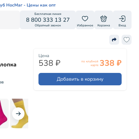
уб НосМаг - Цены как опт
Бесплатная линия
8 800 333 13 27
Обратный звонок
Избранное
Корзина
Вход
Цена
538 ₽
338 ₽
по клубной
хлопка
карте
Добавить в корзину
ов