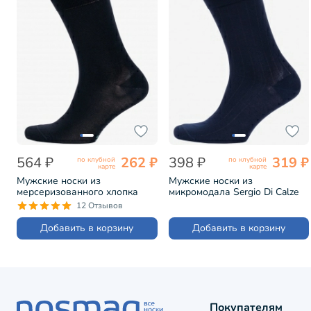
564 ₽
262 ₽
398 ₽
319 ₽
по клубной
по клубной
карте
карте
Мужские носки из
Мужские носки из
мерсеризованного хлопка
микромодала Sergio Di Calze
Grinston ЧЕРНЫЕ (15D3)
СИНИЕ (15SC2)
12 Отзывов
Добавить в корзину
Добавить в корзину
Покупателям