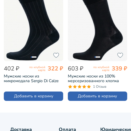
402 ₽
322 ₽
603 ₽
339 ₽
по клубной
по клубной
карте
карте
Мужские носки из
Мужские носки из 100%
микромодала Sergio Di Calze
мерсеризованного хлопка
ЧЕРНЫЕ (15SC2)
Sergio Di Calze ЧЕРНЫЕ
1 Отзыв
(15SC1)
Добавить в корзину
Добавить в корзину
Доставка
Оплата
Юридически