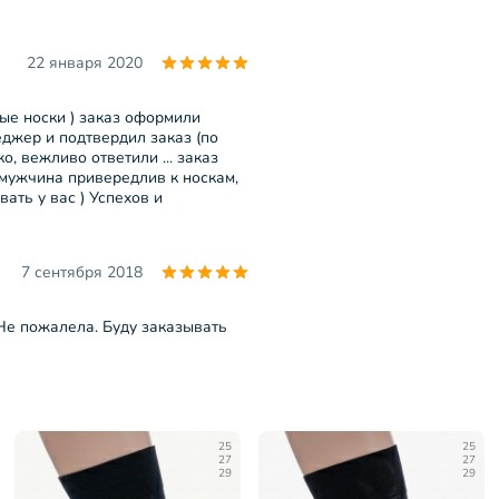
22 января 2020
ные носки ) заказ оформили
еджер и подтвердил заказ (по
о, вежливо ответили ... заказ
й мужчина привередлив к носкам,
ать у вас ) Успехов и
7 сентября 2018
 Не пожалела. Буду заказывать
25
25
27
27
29
29