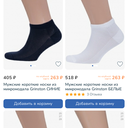
405 ₽
263 ₽
518 ₽
263 ₽
по клубной
по клубной
карте
карте
Мужские короткие носки из
Мужские короткие носки из
микромодала Grinston СИНИЕ
микромодала Grinston БЕЛЫЕ
(15D10)
(15D10)
3 Отзыва
Добавить в корзину
Добавить в корзину
25
25
27
27
29
29