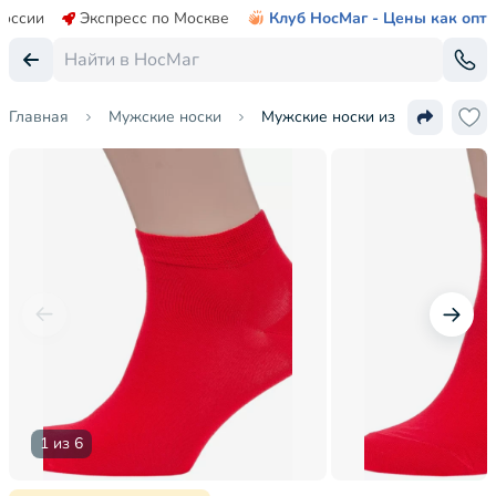
России
Экспресс по Москве
Клуб НосМаг - Цены как опт
Главная
Мужские носки
Мужские носки из мерсеризован
1 из 6