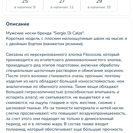
25
27
29
в наличии: 9
в наличии: 11
в наличии: 10
Описание
Мужские носки бренда "Sergio Di Calze".
Короткая модель с плоским малоощутимым швом на мыске и
с двойным бортом (манжетом резинки).
Связаны из мерсеризованного хлопка Filoscozia, который
производится из египетского длинноволокнистого хлопка,
проходящего ряд этапов подготовки, включая обработку
специальным щелочным раствором и обжигание ворсинок.
После этого волокно становится очень прочным, поэтому
изделия из него обладают большей износостойкостью, чем
аналогичные из обычного хлопка. Такие вещи обладают
большей гигроскопичностью (способностью впитывать и
испарять влагу), не скатываются, не выцветают и не
сминаются; на ощупь гладкие и чуть жесткие, схожие с
шелковой тканью. Из-за тонкости материала и нитей носки
слегка просвечивают, что повышает воздухопроницаемость,
за счет этого они подходят не только в демисезонный
период, но и в летнюю жару. В состав также входит
полиамид, который обеспечивает еще бóльшую прочность