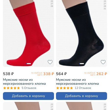
25
25
27
27
29
29
31
538 ₽
338 ₽
564 ₽
262 ₽
по клубной
по клубной
карте
карте
Мужские носки из
Мужские носки из
мерсеризованного хлопка
мерсеризованного хлопка
Sergio Di Calze КРАСНЫЕ
Grinston ЧЕРНЫЕ (15D3)
5 Отзывов
12 Отзывов
(17SC6)
Добавить в корзину
Добавить в корзину
25
25
27
27
29
29