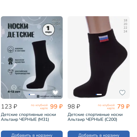
20-22
18
22-24
20
22
24
123 ₽
99 ₽
98 ₽
79 ₽
по клубной
по клубной
карте
карте
Детские спортивные носки
Детские спортивные носки
Альтаир ЧЕРНЫЕ (М31)
Альтаир ЧЕРНЫЕ (С200)
Добавить в корзину
Добавить в корзину