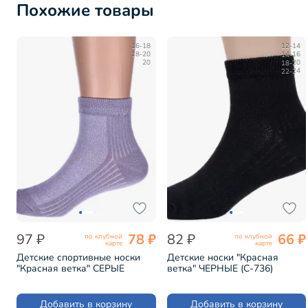
Похожие товары
16-18
12-14
18-20
14-16
20
18-20
22-24
97 ₽
78 ₽
82 ₽
66 ₽
по клубной
по клубной
карте
карте
Детские спортивные носки
Детские носки "Красная
"Красная ветка" СЕРЫЕ
ветка" ЧЕРНЫЕ (С-736)
(С-736)
Добавить в корзину
Добавить в корзину