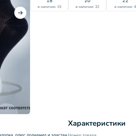
18
20
22
в наличии: 15
в наличии: 32
в наличии: 
Характеристики
хлопка, плюс полиамид и эластан.
Номер товара