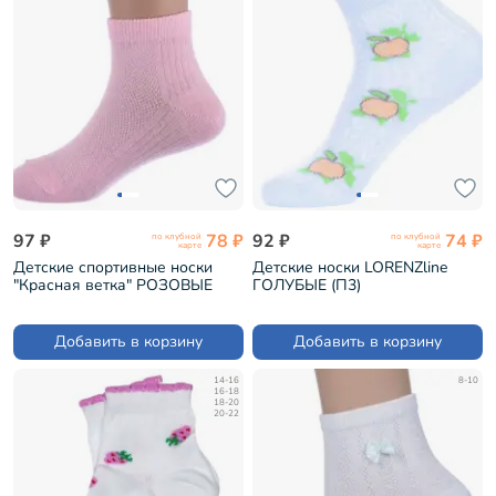
97 ₽
78 ₽
92 ₽
74 ₽
по клубной
по клубной
карте
карте
Детские спортивные носки
Детские носки LORENZline
"Красная ветка" РОЗОВЫЕ
ГОЛУБЫЕ (П3)
(С-736)
Добавить в корзину
Добавить в корзину
14-16
8-10
16-18
18-20
20-22