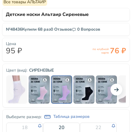
Все товары АЛЬТАИР
Детские носки Альтаир Сиреневые
№48436
Купили 68 раз
0 Отзывов
0 Вопросов
Цена
95 ₽
76 ₽
по клубной
карте
СИРЕНЕВЫЕ
Цвет (вид):
Таблица размеров
Выберите размер:
18
20
22