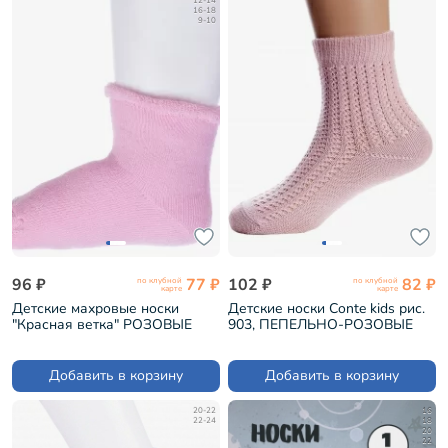
12-14
16-18
9-10
96 ₽
77 ₽
102 ₽
82 ₽
по клубной
по клубной
карте
карте
Детские махровые носки
Детские носки Conte kids рис.
"Красная ветка" РОЗОВЫЕ
903, ПЕПЕЛЬНО-РОЗОВЫЕ
(С-648)
(20С-204СП)
Добавить в корзину
Добавить в корзину
20-22
16
22-24
18
20
22