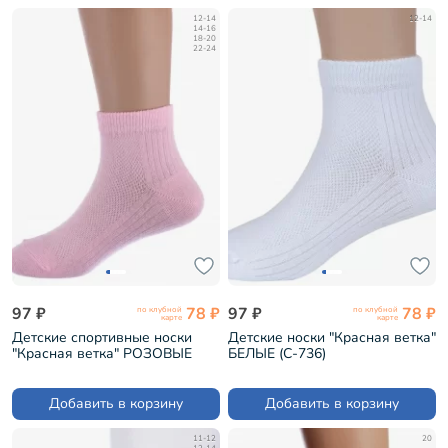
12-14
12-14
14-16
18-20
22-24
97 ₽
78 ₽
97 ₽
78 ₽
по клубной
по клубной
карте
карте
Детские спортивные носки
Детские носки "Красная ветка"
"Красная ветка" РОЗОВЫЕ
БЕЛЫЕ (С-736)
(С-736)
Добавить в корзину
Добавить в корзину
11-12
20