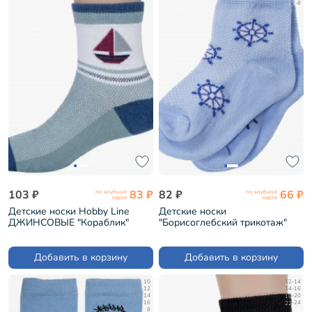
7-8
103 ₽
83 ₽
82 ₽
66 ₽
по клубной
по клубной
карте
карте
Детские носки Hobby Line
Детские носки
ДЖИНСОВЫЕ "Кораблик"
"Борисоглебский трикотаж"
(133)
ГОЛУБЫЕ (8С3000/3)
Добавить в корзину
Добавить в корзину
10
12-14
12
14-16
14
18-20
16
22-24
8