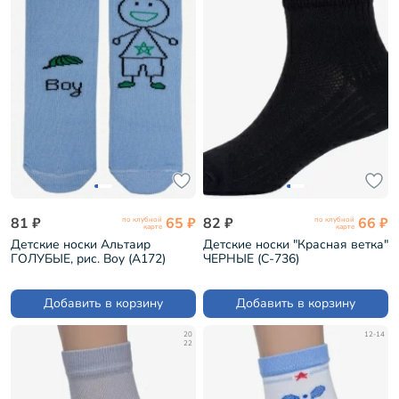
81 ₽
65 ₽
82 ₽
66 ₽
по клубной
по клубной
карте
карте
Детские носки Альтаир
Детские носки "Красная ветка"
ГОЛУБЫЕ, рис. Boy (А172)
ЧЕРНЫЕ (С-736)
Добавить в корзину
Добавить в корзину
20
12-14
22