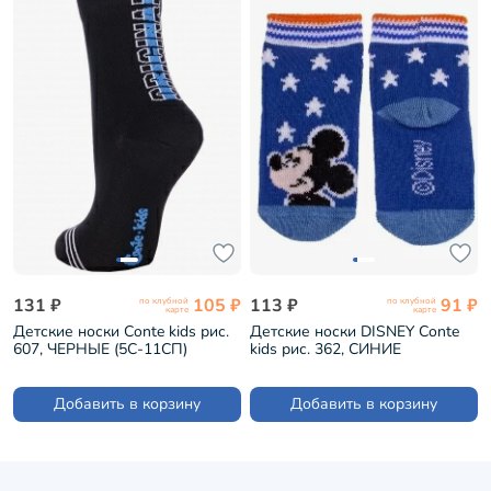
131 ₽
105 ₽
113 ₽
91 ₽
по клубной
по клубной
карте
карте
Детские носки Conte kids рис.
Детские носки DISNEY Conte
607, ЧЕРНЫЕ (5С-11СП)
kids рис. 362, СИНИЕ
(17С-126/1СПМ)
Добавить в корзину
Добавить в корзину