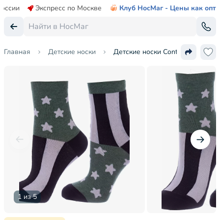
России
Экспресс по Москве
Клуб НосМаг - Цены как опт
Главная
Детские носки
Детские носки Conte kids
1 из 5