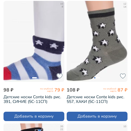
10
12
8
14
98 ₽
79 ₽
108 ₽
87 ₽
по клубной
по клубной
карте
карте
Детские носки Conte kids рис.
Детские носки Conte kids рис.
391, СИНИЕ (5С-11СП)
557, ХАКИ (5С-11СП)
Добавить в корзину
Добавить в корзину
20
10
22