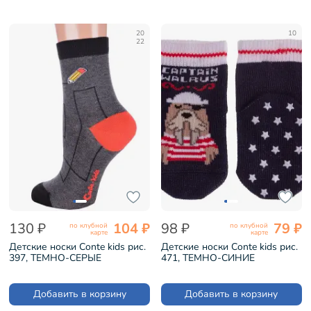
20
10
22
130 ₽
104 ₽
98 ₽
79 ₽
по клубной
по клубной
карте
карте
Детские носки Conte kids рис.
Детские носки Conte kids рис.
397, ТЕМНО-СЕРЫЕ
471, ТЕМНО-СИНИЕ
(5С-11СП)
(7С-54СП)
Добавить в корзину
Добавить в корзину