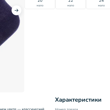
20
22
24
мало
мало
мало
Характеристики
синем цвете — классический
Номер товара