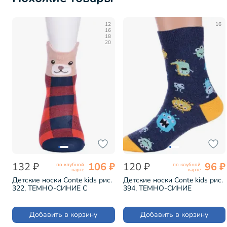
12
16
16
18
20
132 ₽
106 ₽
120 ₽
96 ₽
по клубной
по клубной
карте
карте
Детские носки Conte kids рис.
Детские носки Conte kids рис.
322, ТЕМНО-СИНИЕ С
394, ТЕМНО-СИНИЕ
КРАСНЫМ (17С-59СП)
(5С-11СП)
Добавить в корзину
Добавить в корзину