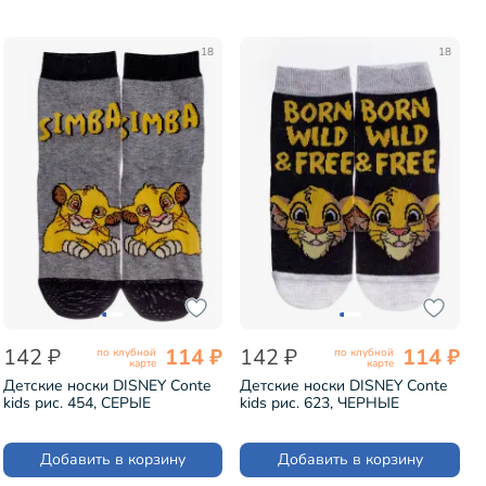
18
18
142 ₽
114 ₽
142 ₽
114 ₽
по клубной
по клубной
карте
карте
Детские носки DISNEY Conte
Детские носки DISNEY Conte
kids рис. 454, СЕРЫЕ
kids рис. 623, ЧЕРНЫЕ
(17С-126СПМ)
(17С-126СПМ)
Добавить в корзину
Добавить в корзину