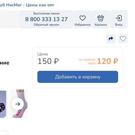
уб НосМаг - Цены как опт
Бесплатная линия
8 800 333 13 27
Обратный звонок
Избранное
Корзина
Вход
Цена
150 ₽
120 ₽
по клубной
иние
карте
Добавить в корзину