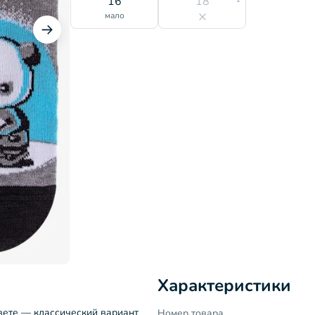
16
18
мало
Характеристики
цвете — классический вариант
Номер товара