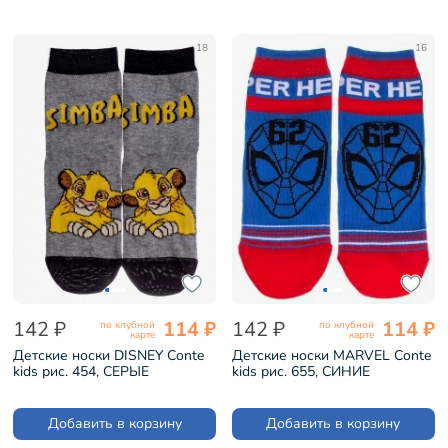
18
16
142 ₽
114 ₽
142 ₽
114 ₽
по клубной
по клубной
карте
карте
Детские носки DISNEY Conte
Детские носки MARVEL Conte
kids рис. 454, СЕРЫЕ
kids рис. 655, СИНИЕ
(17С-126СПМ)
(17С-132/2СПМ)
Добавить в корзину
Добавить в корзину