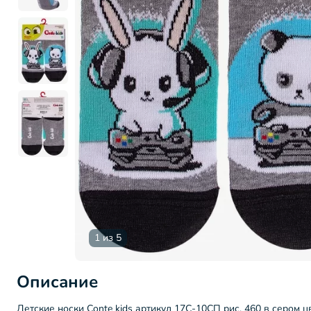
1 из 5
Описание
Детские носки Conte kids артикул 17С-10СП рис. 460 в сером 