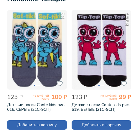
20
16
22
18
20
22
125 ₽
100 ₽
123 ₽
99 ₽
по клубной
по клубной
карте
карте
Детские носки Conte kids рис.
Детские носки Conte kids рис.
616, СЕРЫЕ (21С-9СП)
619, БЕЛЫЕ (21С-9СП)
Добавить в корзину
Добавить в корзину