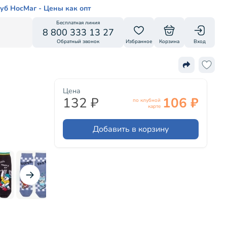
уб НосМаг - Цены как опт
Бесплатная линия
8 800 333 13 27
Обратный звонок
Избранное
Корзина
Вход
Цена
132 ₽
106 ₽
по клубной
карте
Добавить в корзину