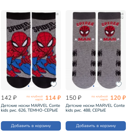
18
18
22
142 ₽
114 ₽
150 ₽
120 ₽
по клубной
по клубной
карте
карте
Детские носки MARVEL Conte
Детские носки MARVEL Conte
kids рис. 626, ТЕМНО-СЕРЫЕ
kids рис. 488, СЕРЫЕ
(17С-132/2СПМ)
(17С-132/2СПМ)
Добавить в корзину
Добавить в корзину