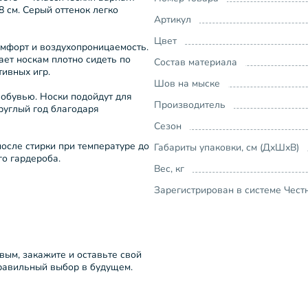
8 см. Серый оттенок легко
Артикул
Цвет
омфорт и воздухопроницаемость.
ает носкам плотно сидеть по
Состав материала
тивных игр.
Шов на мыске
 обувью. Носки подойдут для
Производитель
руглый год благодаря
Сезон
после стирки при температуре до
Габариты упаковки, см (ДхШхВ)
о гардероба.
Вес, кг
Зарегистрирован в системе Чест
рвым, закажите и оставьте свой
правильный выбор в будущем.