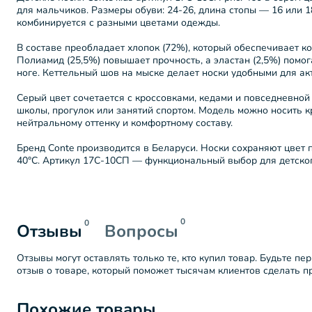
для мальчиков. Размеры обуви: 24-26, длина стопы — 16 или 1
комбинируется с разными цветами одежды.
В составе преобладает хлопок (72%), который обеспечивает к
Полиамид (25,5%) повышает прочность, а эластан (2,5%) помог
ноге. Кеттельный шов на мыске делает носки удобными для ак
Серый цвет сочетается с кроссовками, кедами и повседневной
школы, прогулок или занятий спортом. Модель можно носить к
нейтральному оттенку и комфортному составу.
Бренд Conte производится в Беларуси. Носки сохраняют цвет 
40°C. Артикул 17С-10СП — функциональный выбор для детског
0
0
Отзывы
Вопросы
Отзывы могут оставлять только те, кто купил товар. Будьте пе
отзыв о товаре, который поможет тысячам клиентов сделать 
Похожие товары