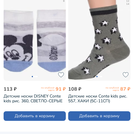
8
12
14
113 ₽
91 ₽
108 ₽
87 ₽
по клубной
по клубной
карте
карте
Детские носки DISNEY Conte
Детские носки Conte kids рис.
kids рис. 360, СВЕТЛО-СЕРЫЕ
557, ХАКИ (5С-11СП)
(17С-126/1СПМ)
Добавить в корзину
Добавить в корзину