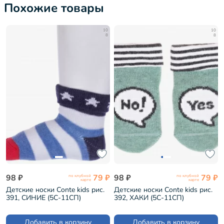
Похожие товары
10
10
8
8
98 ₽
79 ₽
98 ₽
79 ₽
по клубной
по клубной
карте
карте
Детские носки Conte kids рис.
Детские носки Conte kids рис.
391, СИНИЕ (5С-11СП)
392, ХАКИ (5С-11СП)
Добавить в корзину
Добавить в корзину