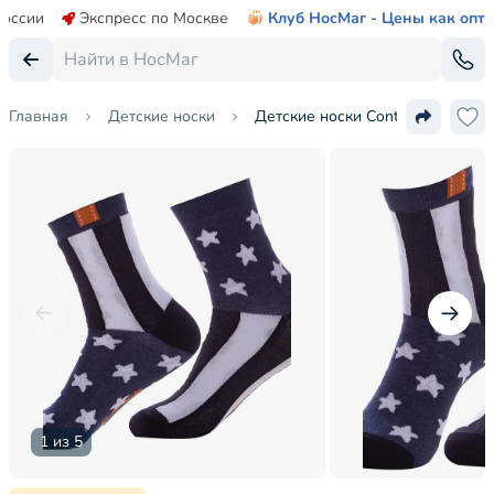
России
Экспресс по Москве
Клуб НосМаг - Цены как опт
Главная
Детские носки
Детские носки Conte kids
1 из 5