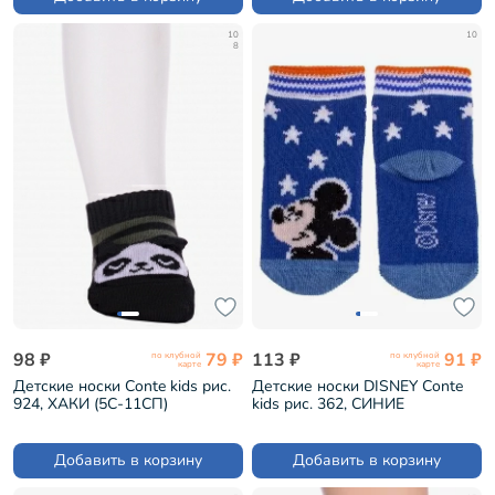
10
10
8
98 ₽
79 ₽
113 ₽
91 ₽
по клубной
по клубной
карте
карте
Детские носки Conte kids рис.
Детские носки DISNEY Conte
924, ХАКИ (5С-11СП)
kids рис. 362, СИНИЕ
(17С-126/1СПМ)
Добавить в корзину
Добавить в корзину