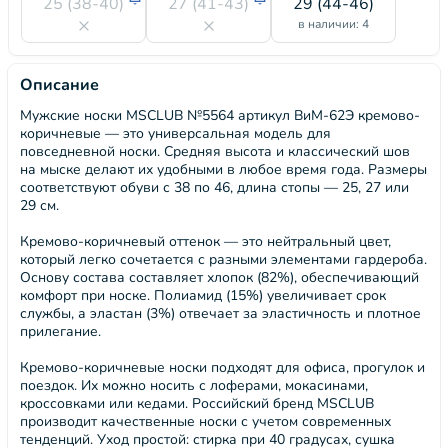
25 (38-40)
27 (41-43)
29 (44-46)
в наличии: 4
Описание
Мужские носки MSCLUB №5564 артикул ВиМ-62Э кремово-
коричневые — это универсальная модель для
повседневной носки. Средняя высота и классический шов
на мыске делают их удобными в любое время года. Размеры
соответствуют обуви с 38 по 46, длина стопы — 25, 27 или
29 см.
Кремово-коричневый оттенок — это нейтральный цвет,
который легко сочетается с разными элементами гардероба.
Основу состава составляет хлопок (82%), обеспечивающий
комфорт при носке. Полиамид (15%) увеличивает срок
службы, а эластан (3%) отвечает за эластичность и плотное
прилегание.
Кремово-коричневые носки подходят для офиса, прогулок и
поездок. Их можно носить с лоферами, мокасинами,
кроссовками или кедами. Российский бренд MSCLUB
производит качественные носки с учетом современных
тенденций. Уход простой: стирка при 40 градусах, сушка