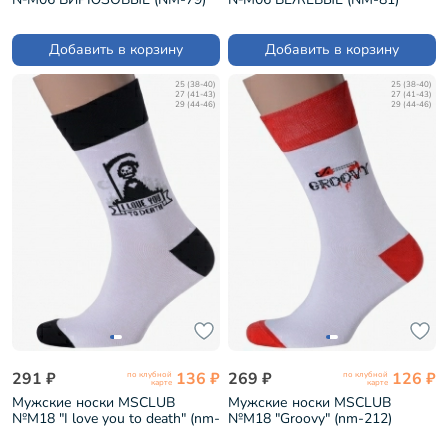
Добавить в корзину
Добавить в корзину
25 (38-40)
25 (38-40)
27 (41-43)
27 (41-43)
29 (44-46)
29 (44-46)
291 ₽
136 ₽
269 ₽
126 ₽
по клубной
по клубной
карте
карте
Мужские носки MSCLUB
Мужские носки MSCLUB
№М18 "I love you to death" (nm-
№М18 "Groovy" (nm-212)
210)