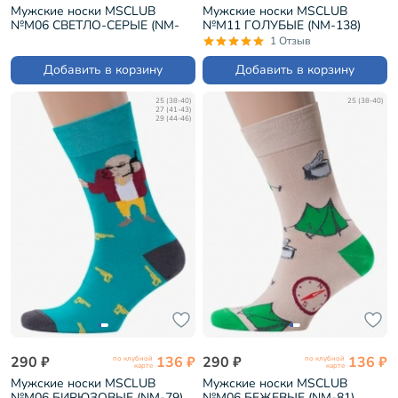
Мужские носки MSCLUB
Мужские носки MSCLUB
№М06 СВЕТЛО-СЕРЫЕ (NM-
№М11 ГОЛУБЫЕ (NM-138)
76)
1 Отзыв
Добавить в корзину
Добавить в корзину
25 (38-40)
25 (38-40)
27 (41-43)
29 (44-46)
290 ₽
136 ₽
290 ₽
136 ₽
по клубной
по клубной
карте
карте
Мужские носки MSCLUB
Мужские носки MSCLUB
№М06 БИРЮЗОВЫЕ (NM-79)
№М06 БЕЖЕВЫЕ (NM-81)