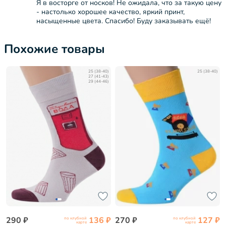
Я в восторге от носков! Не ожидала, что за такую цену
- настолько хорошее качество, яркий принт,
насыщенные цвета. Спасибо! Буду заказывать ещё!
Похожие товары
25 (38-40)
25 (38-40)
27 (41-43)
29 (44-46)
290 ₽
136 ₽
270 ₽
127 ₽
по клубной
по клубной
карте
карте