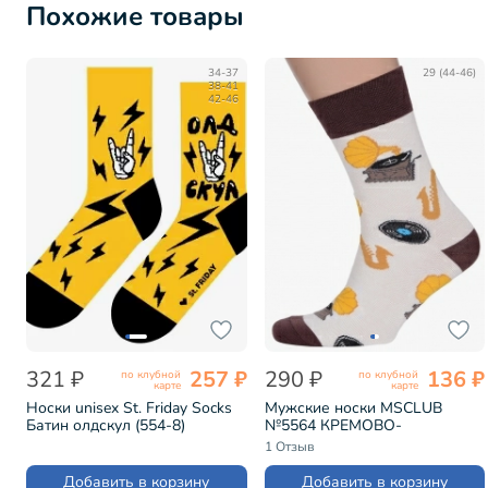
Похожие товары
34-37
29 (44-46)
38-41
42-46
321 ₽
257 ₽
290 ₽
136 ₽
по клубной
по клубной
карте
карте
Носки unisex St. Friday Socks
Мужские носки MSCLUB
Батин олдскул (554-8)
№5564 КРЕМОВО-
КОРИЧНЕВЫЕ (ВиМ-62Э)
1 Отзыв
Добавить в корзину
Добавить в корзину