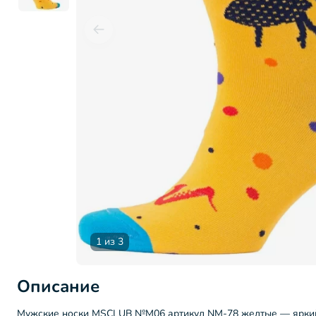
1 из 3
Описание
Мужские носки MSCLUB №М06 артикул NM-78 желтые — яркий