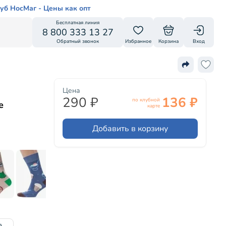
уб НосМаг - Цены как опт
Бесплатная линия
8 800 333 13 27
Обратный звонок
Избранное
Корзина
Вход
Цена
290 ₽
136 ₽
по клубной
е
карте
Добавить в корзину