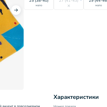
25 (38-40)
27 (41-43)
29 (44-46
мало
мало
Характеристики
 акцент в повседневном
Номер товара