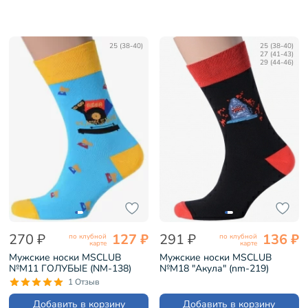
25 (38-40)
25 (38-40)
27 (41-43)
29 (44-46)
270 ₽
127 ₽
291 ₽
136 ₽
по клубной
по клубной
карте
карте
Мужские носки MSCLUB
Мужские носки MSCLUB
№М11 ГОЛУБЫЕ (NM-138)
№М18 "Акула" (nm-219)
1 Отзыв
Добавить в корзину
Добавить в корзину