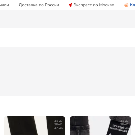
иком
Доставка по России
Экспресс по Москве
Кл
34-37
34-37
38-41
38-41
42-46
42-46