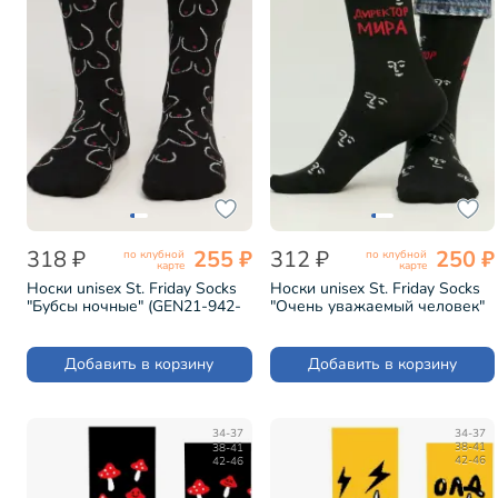
318 ₽
255 ₽
312 ₽
250 ₽
по клубной
по клубной
карте
карте
Носки unisex St. Friday Socks
Носки unisex St. Friday Socks
"Бубсы ночные" (GEN21-942-
"Очень уважаемый человек"
19)
(GEN21-935-19)
Добавить в корзину
Добавить в корзину
34-37
34-37
38-41
38-41
42-46
42-46