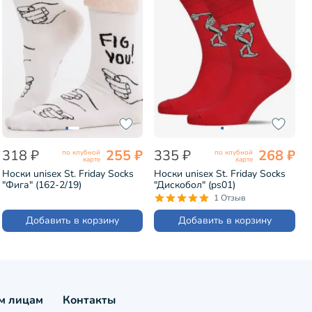
318 ₽
255 ₽
335 ₽
268 ₽
по клубной
по клубной
карте
карте
Носки unisex St. Friday Socks
Носки unisex St. Friday Socks
"Фига" (162-2/19)
"Дискобол" (ps01)
1 Отзыв
Добавить в корзину
Добавить в корзину
м лицам
Контакты