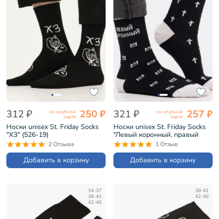
312 ₽
250 ₽
321 ₽
257 ₽
по клубной
по клубной
карте
карте
Носки unisex St. Friday Socks
Носки unisex St. Friday Socks
"ХЗ" (526-19)
"Левый коронный, правый
похоронный" (523-19)
2 Отзыва
1 Отзыв
Добавить в корзину
Добавить в корзину
34-37
38-41
38-41
42-46
42-46