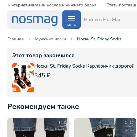
Интернет-магазин носков и нижнего белья
Стать поставщ
Меню
Главная
Мужские носки
Носки St. Friday Socks
Этот товар закончился
Носки St. Friday Socks Карлсончик дорогой
345 ₽
Рекомендуем также
34-37
34-37
38-41
38-41
42-46
42-46