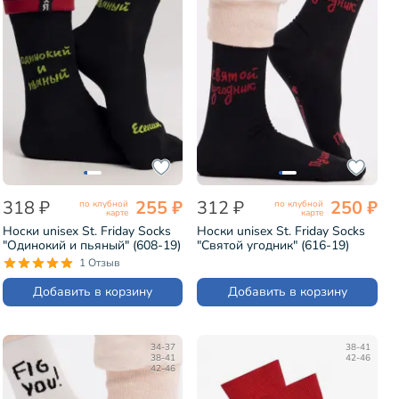
318 ₽
255 ₽
312 ₽
250 ₽
по клубной
по клубной
карте
карте
Носки unisex St. Friday Socks
Носки unisex St. Friday Socks
"Одинокий и пьяный" (608-19)
"Святой угодник" (616-19)
1 Отзыв
Добавить в корзину
Добавить в корзину
34-37
38-41
38-41
42-46
42-46