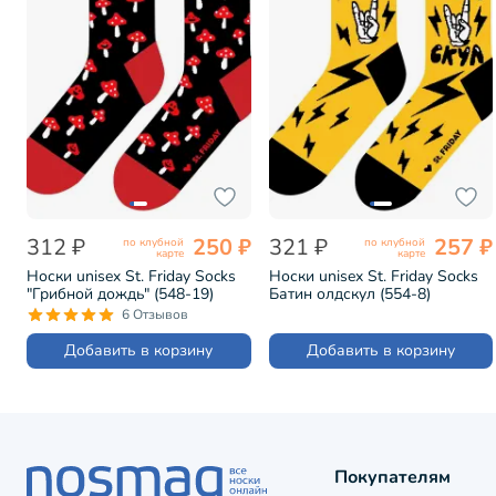
312 ₽
250 ₽
321 ₽
257 ₽
по клубной
по клубной
карте
карте
Носки unisex St. Friday Socks
Носки unisex St. Friday Socks
"Грибной дождь" (548-19)
Батин олдскул (554-8)
6 Отзывов
Добавить в корзину
Добавить в корзину
Покупателям