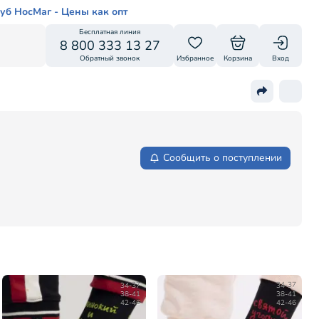
уб НосМаг - Цены как опт
Бесплатная линия
8 800 333 13 27
Обратный звонок
Избранное
Корзина
Вход
Сообщить о поступлении
34-37
34-37
38-41
38-41
42-46
42-46