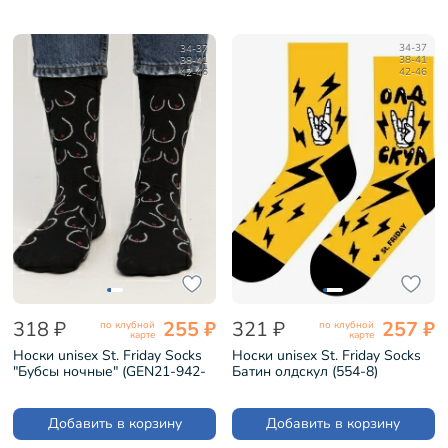
34-37
34-37
38-41
38-41
42-46
42-46
318 ₽
255 ₽
321 ₽
257 ₽
по клубной
по клубной
карте
карте
Носки unisex St. Friday Socks
Носки unisex St. Friday Socks
"Бубсы ночные" (GEN21-942-
Батин олдскул (554-8)
19)
Добавить в корзину
Добавить в корзину