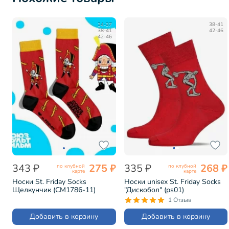
34-37
38-41
38-41
42-46
42-46
343 ₽
275 ₽
335 ₽
268 ₽
по клубной
по клубной
карте
карте
Носки St. Friday Socks
Носки unisex St. Friday Socks
Щелкунчик (СМ1786-11)
"Дискобол" (ps01)
1 Отзыв
Добавить в корзину
Добавить в корзину