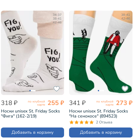
34-37
38-41
38-41
42-46
42-46
318 ₽
255 ₽
341 ₽
273 ₽
по клубной
по клубной
карте
карте
Носки unisex St. Friday Socks
Носки unisex St. Friday Socks
"Фига" (162-2/19)
"На сенокосе" (894523)
2 Отзыва
Добавить в корзину
Добавить в корзину