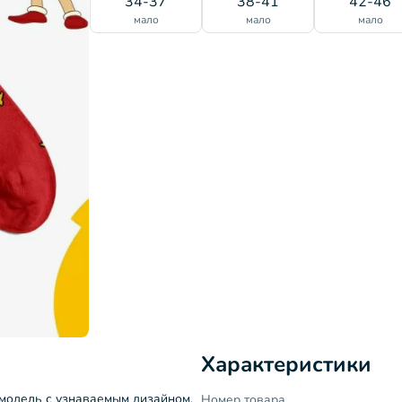
34-37
38-41
42-46
мало
мало
мало
Характеристики
 модель с узнаваемым дизайном.
Номер товара