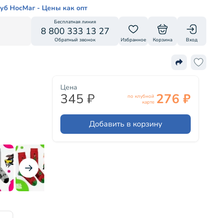
уб НосМаг - Цены как опт
Бесплатная линия
8 800 333 13 27
Обратный звонок
Избранное
Корзина
Вход
Цена
345 ₽
276 ₽
по клубной
карте
Добавить в корзину