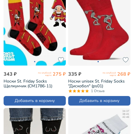
343 ₽
275 ₽
335 ₽
268 ₽
по клубной
по клубной
карте
карте
Носки St. Friday Socks
Носки unisex St. Friday Socks
Щелкунчик (СМ1786-11)
"Дискобол" (ps01)
1 Отзыв
Добавить в корзину
Добавить в корзину
34-37
34-37
38-41
38-41
42-46
42-46