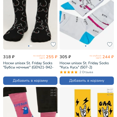
318 ₽
255 ₽
305 ₽
244 ₽
по клубной
по клубной
карте
карте
Носки unisex St. Friday Socks
Носки unisex St. Friday Socks
"Бубсы ночные" (GEN21-942-
"Кусь Кусь" (507-2)
19)
2 Отзыва
Добавить в корзину
Добавить в корзину
34-37
34-37
38-41
38-41
42-46
42-46