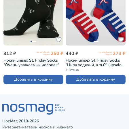
312 ₽
250 ₽
440 ₽
273 ₽
по клубной
по клубной
карте
карте
Носки unisex St. Friday Socks
Носки unisex St. Friday Socks
"Очень уважаемый человек"
"Цирк ходячий, а ты?" (upsala-
(GEN21-935-19)
1285-05/11/02)
1 Отзыв
Добавить в корзину
Добавить в корзину
НосМаг, 2010-2026
Интернет-магазин носков и нижнего