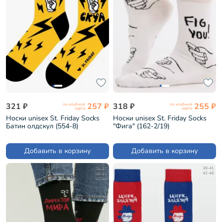
321 ₽
257 ₽
318 ₽
255 ₽
по клубной
по клубной
карте
карте
Носки unisex St. Friday Socks
Носки unisex St. Friday Socks
Батин олдскул (554-8)
"Фига" (162-2/19)
Добавить в корзину
Добавить в корзину
34-37
38-41
38-41
42-46
42-46