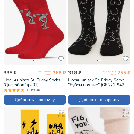
335 ₽
268 ₽
318 ₽
255 ₽
по клубной
по клубной
карте
карте
Носки unisex St. Friday Socks
Носки unisex St. Friday Socks
"Дискобол" (ps01)
"Бубсы ночные" (GEN21-942-
19)
1 Отзыв
Добавить в корзину
Добавить в корзину
34-37
34-37
38-41
38-41
42-46
42-46