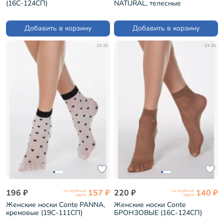
(16С-124СП)
NATURAL, телесные
(19С-111СП)
Добавить в корзину
Добавить в корзину
23-25
23-25
196 ₽
157 ₽
220 ₽
140 ₽
по клубной
по клубной
карте
карте
Женские носки Conte PANNA,
Женские носки Conte
кремовые (19С-111СП)
БРОНЗОВЫЕ (16С-124СП)