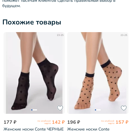
поможет тысячам клиентов сделать правильный выбор в
будущем.
Похожие товары
23-25
23-25
177 ₽
142 ₽
196 ₽
157 ₽
по клубной
по клубной
карте
карте
Женские носки Conte ЧЕРНЫЕ
Женские носки Conte