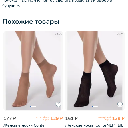
поможет тысячам клиентов сделать правильный выбор в
будущем.
Похожие товары
23-25
23-25
177 ₽
129 ₽
161 ₽
129 ₽
по клубной
по клубной
карте
карте
Женские носки Conte
Женские носки Conte ЧЕРНЫЕ