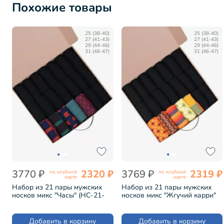
Похожие товары
25 (38-40)
25 (38-40)
27 (41-43)
27 (41-43)
29 (44-46)
29 (44-46)
31 (46-47)
31 (46-47)
3770 ₽
2320 ₽
3769 ₽
2319 ₽
по клубной
по клубной
карте
карте
Набор из 21 пары мужских
Набор из 21 пары мужских
носков микс "Часы" (НС-21-
носков микс "Жгучий карри"
212)
(НС-21-210)
Добавить в корзину
Добавить в корзину