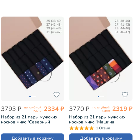
25 (38-40)
25 (38-40)
27 (41-43)
27 (41-43)
29 (44-46)
29 (44-46)
31 (46-47)
31 (46-47)
3793 ₽
2334 ₽
3770 ₽
2319 ₽
по клубной
по клубной
карте
карте
Набор из 21 пары мужских
Набор из 21 пары мужских
носков микс "Северный
носков микс "Машина
ветер" (НС-21-204)
времени" (НС-21-201)
1 Отзыв
Добавить в корзину
Добавить в корзину