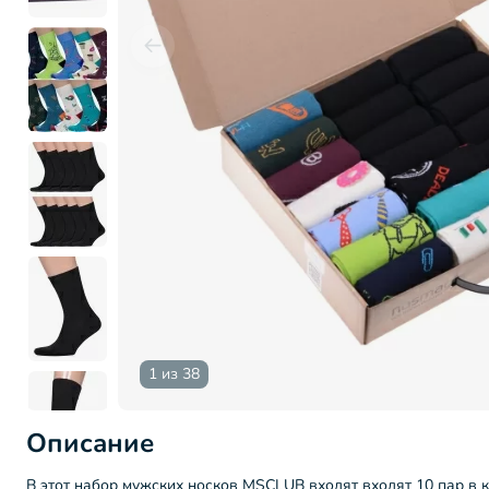
1 из 38
Описание
В этот набор мужских носков MSCLUB входят входят 10 пар в 