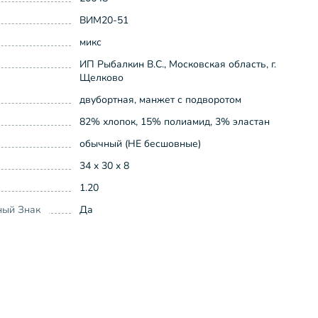
ВИМ20-51
микс
ИП Рыбалкин В.С., Московская область, г.
Щелково
двубортная, манжет с подворотом
82% хлопок, 15% полиамид, 3% эластан
обычный (НЕ бесшовные)
34 x 30 x 8
1.20
ный Знак
Да