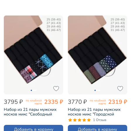
25 (38-40)
25 (38-40)
27 (41-43)
27 (41-43)
29 (44-46)
29 (44-46)
31 (46-47)
31 (46-47)
3795 ₽
2335 ₽
3770 ₽
2319 ₽
по клубной
по клубной
карте
карте
Набор из 21 пары мужских
Набор из 21 пары мужских
носков микс "Свободный
носков микс "Городской
архитектор" (НС-21-217)
философ" (НС-21-206)
1 Отзыв
Добавить в корзину
Добавить в корзину