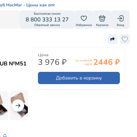
уб НосМаг - Цены как опт
Бесплатная линия
8 800 333 13 27
Обратный звонок
Избранное
Корзина
Вход
Цена
3 976 ₽
2446 ₽
по клубной
CLUB №М51
карте
Добавить в корзину