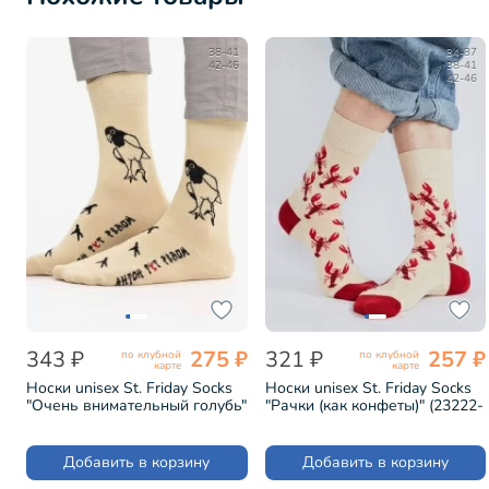
38-41
34-37
42-46
38-41
42-46
343 ₽
275 ₽
321 ₽
257 ₽
по клубной
по клубной
карте
карте
Носки unisex St. Friday Socks
Носки unisex St. Friday Socks
"Очень внимательный голубь"
"Рачки (как конфеты)" (23222-
(571-1)
1168-01-11)
Добавить в корзину
Добавить в корзину