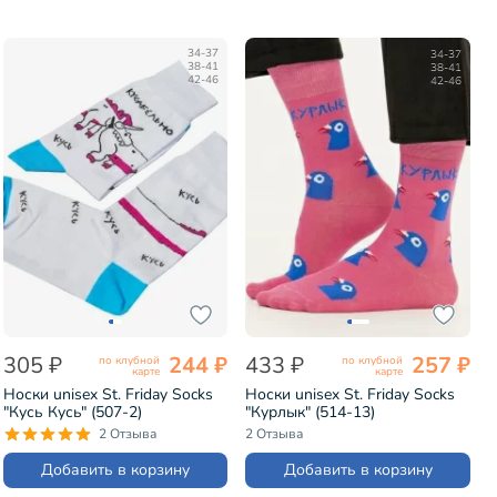
34-37
34-37
38-41
38-41
42-46
42-46
305 ₽
244 ₽
433 ₽
257 ₽
по клубной
по клубной
карте
карте
Носки unisex St. Friday Socks
Носки unisex St. Friday Socks
"Кусь Кусь" (507-2)
"Курлык" (514-13)
2 Отзыва
2 Отзыва
Добавить в корзину
Добавить в корзину