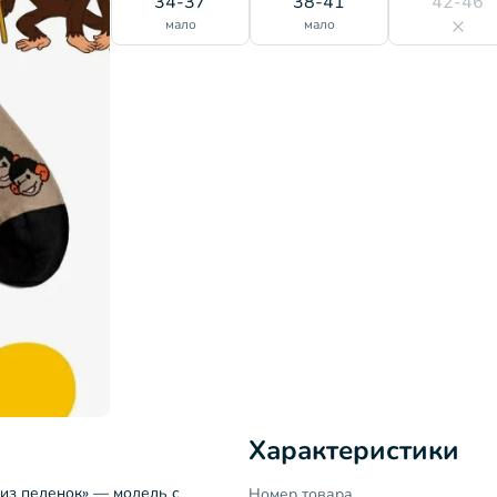
34-37
38-41
42-46
мало
мало
Характеристики
 из пеленок» — модель с
Номер товара