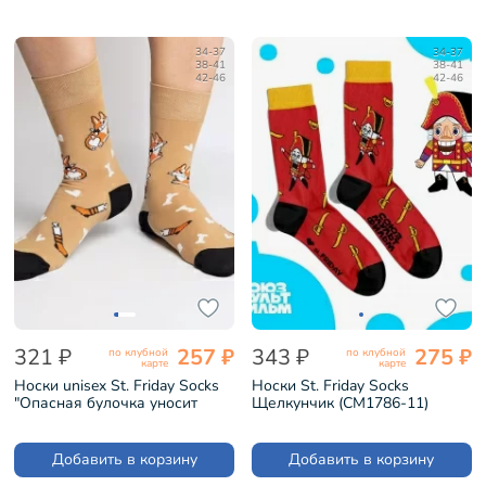
34-37
34-37
38-41
38-41
42-46
42-46
321 ₽
257 ₽
343 ₽
275 ₽
по клубной
по клубной
карте
карте
Носки unisex St. Friday Socks
Носки St. Friday Socks
"Опасная булочка уносит
Щелкунчик (СМ1786-11)
ноги" (contest22-1297-
10/19/12)
Добавить в корзину
Добавить в корзину