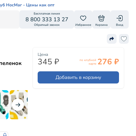
уб НосМаг - Цены как опт
Бесплатная линия
8 800 333 13 27
Обратный звонок
Избранное
Корзина
Вход
Цена
345 ₽
276 ₽
по клубной
 пеленок
карте
Добавить в корзину