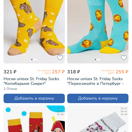
321 ₽
257 ₽
318 ₽
255 ₽
по клубной
по клубной
карте
карте
Носки unisex St. Friday Socks
Носки unisex St. Friday Socks
"Копибарыня Сикрет"
"Переезжайте в Петербург -
(contest22-1298-08/10/02)
котики зовут!" (GR-1406-
1 Отзыв
25/08/19)
Добавить в корзину
Добавить в корзину
34-37
34-37
38-41
38-41
42-46
42-46