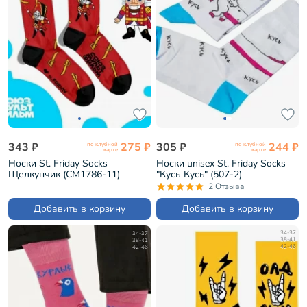
343 ₽
275 ₽
305 ₽
244 ₽
по клубной
по клубной
карте
карте
Носки St. Friday Socks
Носки unisex St. Friday Socks
Щелкунчик (СМ1786-11)
"Кусь Кусь" (507-2)
2 Отзыва
Добавить в корзину
Добавить в корзину
34-37
34-37
38-41
38-41
42-46
42-46