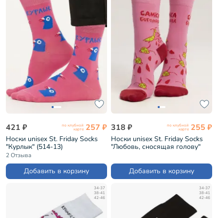
421 ₽
257 ₽
318 ₽
255 ₽
по клубной
по клубной
карте
карте
Носки unisex St. Friday Socks
Носки unisex St. Friday Socks
"Курлык" (514-13)
"Любовь, сносящая голову"
(GEN21-944-13)
2 Отзыва
Добавить в корзину
Добавить в корзину
34-37
34-37
38-41
38-41
42-46
42-46