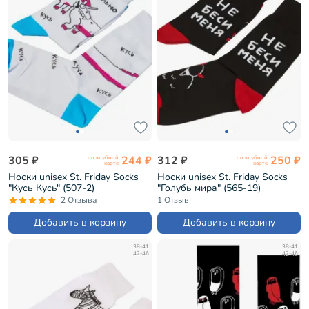
305 ₽
244 ₽
312 ₽
250 ₽
по клубной
по клубной
карте
карте
Носки unisex St. Friday Socks
Носки unisex St. Friday Socks
"Кусь Кусь" (507-2)
"Голубь мира" (565-19)
2 Отзыва
1 Отзыв
Добавить в корзину
Добавить в корзину
38-41
38-41
42-46
42-46