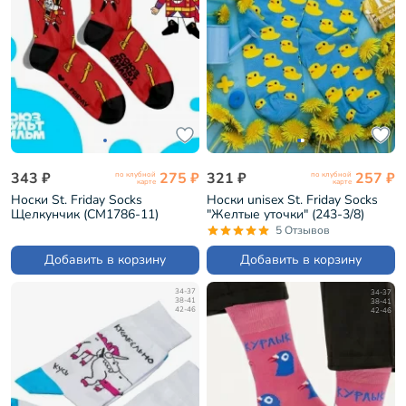
343 ₽
275 ₽
321 ₽
257 ₽
по клубной
по клубной
карте
карте
Носки St. Friday Socks
Носки unisex St. Friday Socks
Щелкунчик (СМ1786-11)
"Желтые уточки" (243-3/8)
5 Отзывов
Добавить в корзину
Добавить в корзину
34-37
34-37
38-41
38-41
42-46
42-46