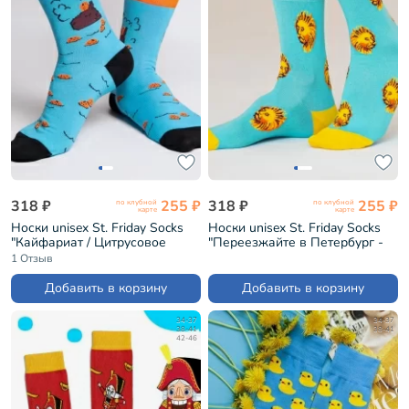
318 ₽
255 ₽
318 ₽
255 ₽
по клубной
по клубной
карте
карте
Носки unisex St. Friday Socks
Носки unisex St. Friday Socks
"Кайфариат / Цитрусовое
"Переезжайте в Петербург -
СПА" (contest22-1294-
котики зовут!" (GR-1406-
1 Отзыв
03/19/04)
25/08/19)
Добавить в корзину
Добавить в корзину
34-37
34-37
38-41
38-41
42-46