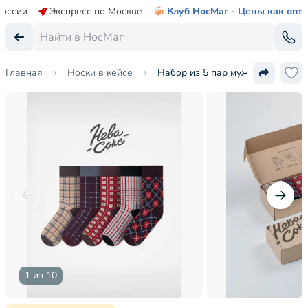
России
Экспресс по Москве
Клуб НосМаг - Цены как опт
Главная
Носки в кейсе
Набор из 5 пар мужских носков 
1 из 10