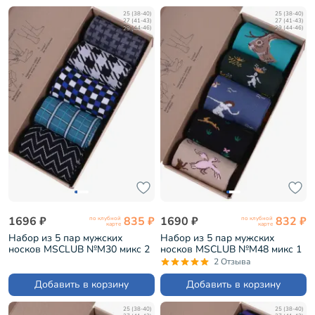
25 (38-40)
25 (38-40)
27 (41-43)
27 (41-43)
29 (44-46)
29 (44-46)
1696 ₽
835 ₽
1690 ₽
832 ₽
по клубной
по клубной
карте
карте
Набор из 5 пар мужских
Набор из 5 пар мужских
носков MSCLUB №М30 микс 2
носков MSCLUB №М48 микс 1
(ВИ5-НМ30)
(ВИ5-НМ48)
2 Отзыва
Добавить в корзину
Добавить в корзину
25 (38-40)
25 (38-40)