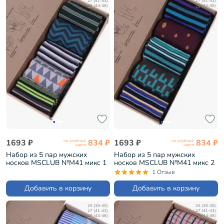
27 (41-43)
27 (41-43)
29 (44-46)
29 (44-46)
1693 ₽
834 ₽
1693 ₽
834 ₽
по клубной
по клубной
карте
карте
Набор из 5 пар мужских
Набор из 5 пар мужских
носков MSCLUB №М41 микс 1
носков MSCLUB №М41 микс 2
(ВИ5-НМ41)
(ВИ5-НМ41)
1 Отзыв
Добавить в корзину
Добавить в корзину
25 (38-40)
25 (38-40)
27 (41-43)
27 (41-43)
29 (44-46)
29 (44-46)