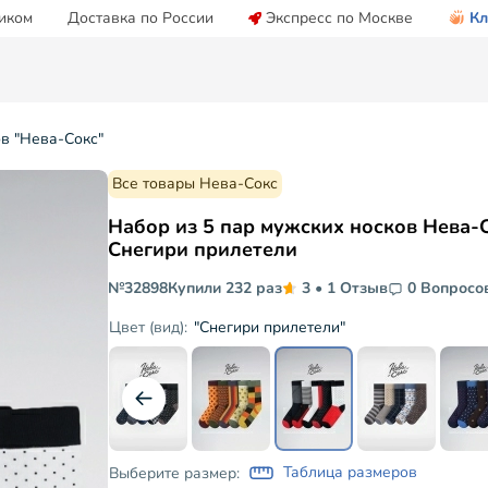
иком
Доставка по России
Экспресс по Москве
Кл
ов "Нева-Сокс"
Все товары Нева-Сокс
Набор из 5 пар мужских носков Нева-
Снегири прилетели
№32898
Купили 232 раз
3
•
1 Отзыв
0 Вопросо
"Снегири прилетели"
Цвет (вид):
Таблица размеров
Выберите размер: