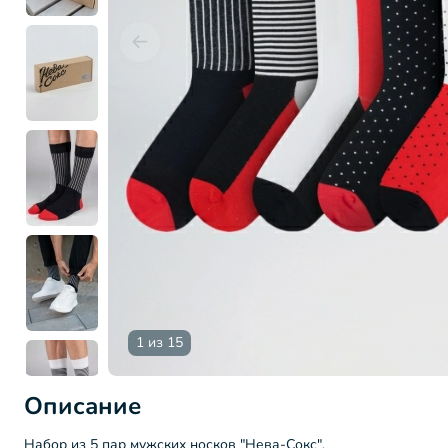
1 из 15
Описание
Набор из 5 пар мужских носков "Нева-Сокс".