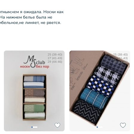
отным,чем я ожидала. Носки как
. На нижнем белье была не
бельное,не линяет, не рвется.
25 (38-40)
25 (38-40)
27 (41-43)
27 (41-43)
29 (44-46)
29 (44-46)