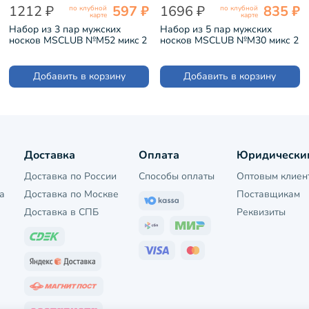
1212 ₽
597 ₽
1696 ₽
835 ₽
по клубной
по клубной
карте
карте
Набор из 3 пар мужских
Набор из 5 пар мужских
носков MSCLUB №М52 микc 2
носков MSCLUB №М30 микс 2
"Без пар" (ВИ3-НМ52)
(ВИ5-НМ30)
Добавить в корзину
Добавить в корзину
Доставка
Оплата
Юридически
Доставка по России
Способы оплаты
Оптовым клиен
а
Доставка по Москве
Поставщикам
Доставка в СПБ
Реквизиты