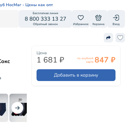
уб НосМаг - Цены как опт
Бесплатная линия
8 800 333 13 27
Обратный звонок
Избранное
Корзина
Вход
Цена
1 681 ₽
847 ₽
по клубной
Сокс
карте
Добавить в корзину
в