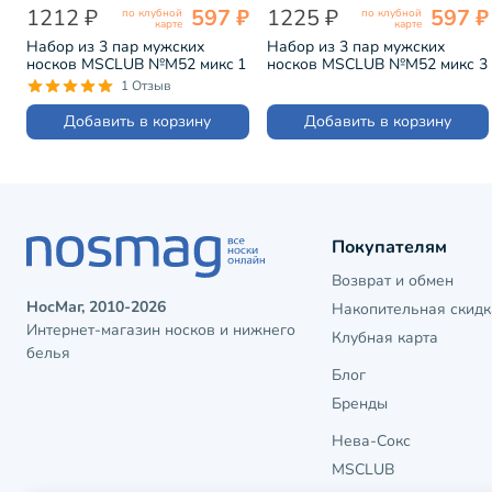
1212 ₽
597 ₽
1225 ₽
597 ₽
по клубной
по клубной
карте
карте
Набор из 3 пар мужских
Набор из 3 пар мужских
носков MSCLUB №М52 микc 1
носков MSCLUB №М52 микс 3
"Без пар" (ВИ3-НМ52)
"Без пар" (ВИ3-НМ52)
1 Отзыв
Добавить в корзину
Добавить в корзину
Покупателям
Возврат и обмен
НосМаг, 2010-2026
Накопительная скидк
Интернет-магазин носков и нижнего
Клубная карта
белья
Блог
Бренды
Нева-Сокс
MSCLUB