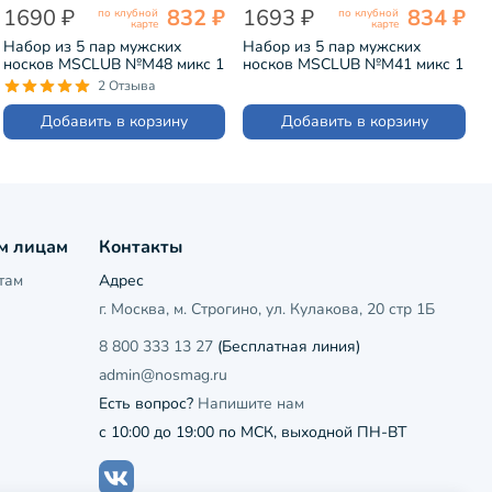
1690 ₽
832 ₽
1693 ₽
834 ₽
по клубной
по клубной
карте
карте
Набор из 5 пар мужских
Набор из 5 пар мужских
носков MSCLUB №М48 микс 1
носков MSCLUB №М41 микс 1
(ВИ5-НМ48)
(ВИ5-НМ41)
2 Отзыва
Добавить в корзину
Добавить в корзину
м лицам
Контакты
там
Адрес
г. Москва, м. Строгино, ул. Кулакова, 20 стр 1Б
8 800 333 13 27
(Бесплатная линия)
admin@nosmag.ru
Есть вопрос?
Напишите нам
с 10:00 до 19:00 по МСК, выходной ПН-ВТ