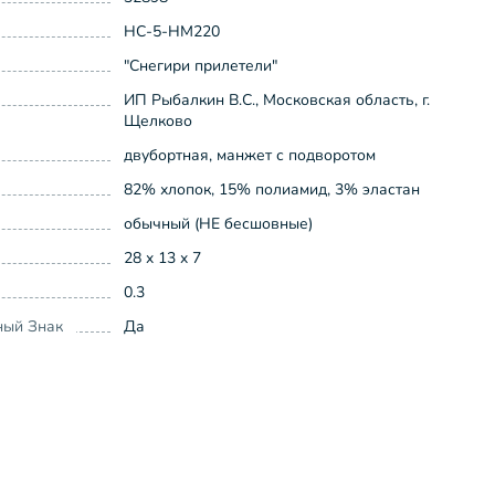
НС-5-НМ220
"Снегири прилетели"
ИП Рыбалкин В.С., Московская область, г.
Щелково
двубортная, манжет с подворотом
82% хлопок, 15% полиамид, 3% эластан
обычный (НЕ бесшовные)
28 x 13 x 7
0.3
ный Знак
Да