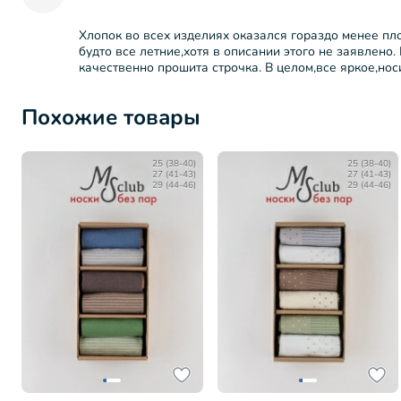
Хлопок во всех изделиях оказался гораздо менее пл
будто все летние,хотя в описании этого не заявлено
качественно прошита строчка. В целом,все яркое,носи
Похожие товары
25 (38-40)
25 (38-40)
27 (41-43)
27 (41-43)
29 (44-46)
29 (44-46)