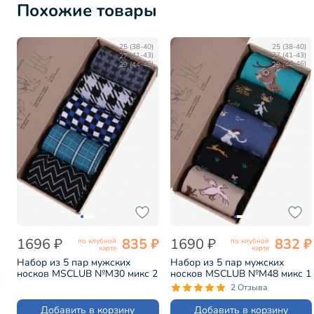
Похожие товары
25 (38-40)
25 (38-40)
27 (41-43)
27 (41-43)
29 (44-46)
29 (44-46)
1696 ₽
835 ₽
1690 ₽
832 ₽
по клубной
по клубной
карте
карте
Набор из 5 пар мужских
Набор из 5 пар мужских
носков MSCLUB №М30 микс 2
носков MSCLUB №М48 микс 1
(ВИ5-НМ30)
(ВИ5-НМ48)
2 Отзыва
Добавить в корзину
Добавить в корзину