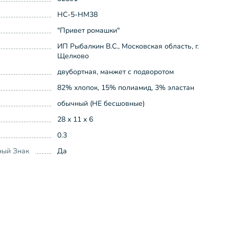
НС-5-НМ38
"Привет ромашки"
ИП Рыбалкин В.С., Московская область, г.
Щелково
двубортная, манжет с подворотом
82% хлопок, 15% полиамид, 3% эластан
обычный (НЕ бесшовные)
28 x 11 x 6
0.3
ный Знак
Да