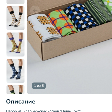
1 из 8
Описание
Набор из 5 пар мужских носков "Нева-Сокс".