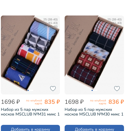
25 (38-40)
25 (38-40)
27 (41-43)
27 (41-43)
29 (44-46)
29 (44-46)
1696 ₽
835 ₽
1698 ₽
836 ₽
по клубной
по клубной
карте
карте
Набор из 5 пар мужских
Набор из 5 пар мужских
носков MSCLUB №М31 микс 1
носков MSCLUB №М30 микс 1
(ВИ5-НМ31)
(ВИ5-НМ30)
Добавить в корзину
Добавить в корзину