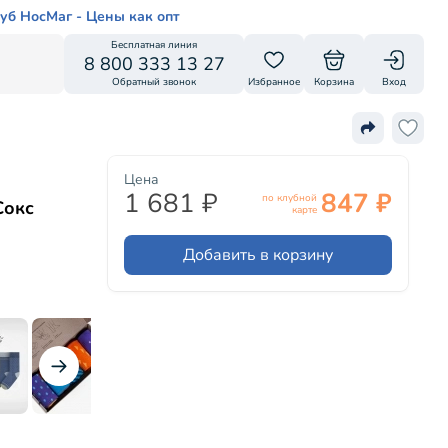
уб НосМаг - Цены как опт
Бесплатная линия
8 800 333 13 27
Обратный звонок
Избранное
Корзина
Вход
Цена
1 681 ₽
847 ₽
по клубной
Сокс
карте
Добавить в корзину