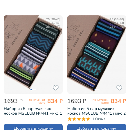
25 (38-40)
25 (38-40)
27 (41-43)
27 (41-43)
29 (44-46)
29 (44-46)
1693 ₽
834 ₽
1693 ₽
834 ₽
по клубной
по клубной
карте
карте
Набор из 5 пар мужских
Набор из 5 пар мужских
носков MSCLUB №М41 микс 1
носков MSCLUB №М41 микс 2
(ВИ5-НМ41)
(ВИ5-НМ41)
1 Отзыв
Добавить в корзину
Добавить в корзину